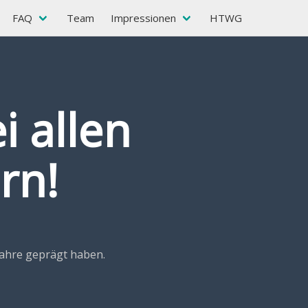
FAQ
Team
Impressionen
HTWG
 allen
rn!
Jahre geprägt haben.